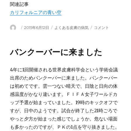
関連記事
カリフォルニアの青い空
投
投
カ
進
2015年6月12日
よくある皮膚の病気
コメント
稿
稿
テ
行
者
日:
ゴ
し
リ
た
バンクーバーに来ました
ー
皮
膚
が
4年に1回開催される世界皮膚科学会という学術会議
ん
患
出席のためバンクーバーに来ました。バンクーバー
者
は初めてです。雲一つない晴天で、日陰と日向の体
を
感温度がかなり違います。ＦＩＦＡ女子ワールドカ
皮
膚
ップ予選が始まっていました。19時のキックオフで
科
すが、日中のようです。試合が終了した21時ごろで
医
やっと夕方が始まった感じでしょうか。危ない場面
が
み
も多かったのですが、ＰＫの1点を守り抜きました。