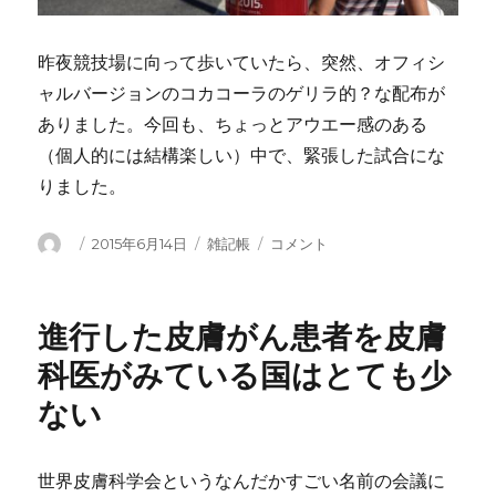
昨夜競技場に向って歩いていたら、突然、オフィシ
ャルバージョンのコカコーラのゲリラ的？な配布が
ありました。今回も、ちょっとアウエー感のある
（個人的には結構楽しい）中で、緊張した試合にな
りました。
投
投
カ
Debate
2015年6月14日
雑記帳
コメント
稿
稿
テ
に
者
日:
ゴ
リ
進行した皮膚がん患者を皮膚
ー
科医がみている国はとても少
ない
世界皮膚科学会というなんだかすごい名前の会議に