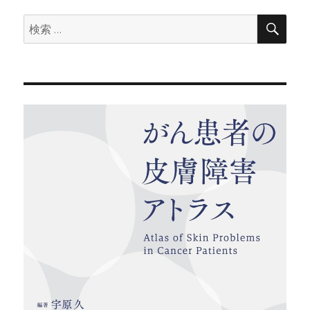
来
検
検
ま
索
索:
し
た
に