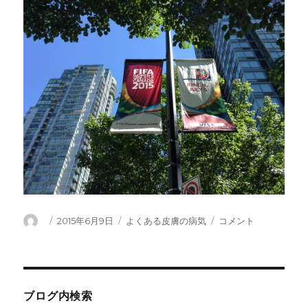
て
い
る
国
は
と
て
も
少
な
い
に
投
投
カ
バ
2015年6月9日
よくある皮膚の病気
コメント
稿
稿
テ
ン
者
日:
ゴ
ク
リ
ー
ー
バ
ー
ブログ内検索
に