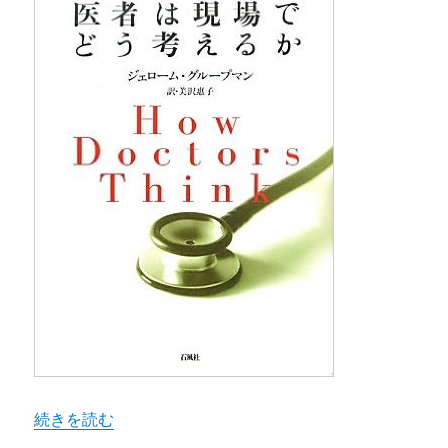
“私の病名はなんですか？” の
続きを読む