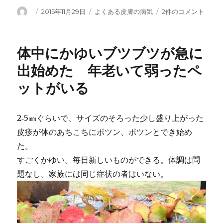
投
投
カ
私
2015年11月29日
よくある皮膚の病気
2件のコメント
稿
稿
テ
の
者
日:
ゴ
病
リ
名
体中にかゆいブツブツが急に
ー
は
な
出始めた 年老いて弱ったペ
ん
ットがいる
で
す
か？
へ
2‐5㎜ぐらいで、サイズのそろった少し盛り上がった
の
皮疹が体のあちこちにポツン、ポツンとでき始め
た。
すごくかゆい。毎日新しいものができる。体調は問
題なし。家族には同じ症状の者はいない。