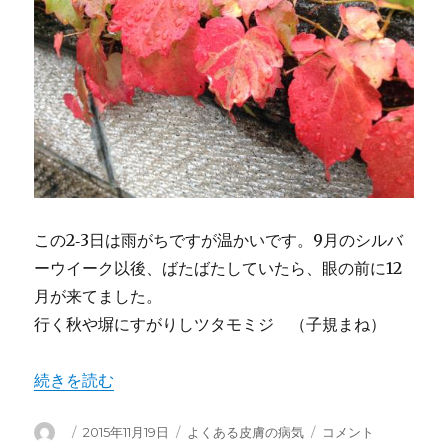
この2‐3日は雨がちですが温かいです。9月のシルバ
ーウイーク以後、ばたばたしていたら、眼の前に12
月が来てました。
行く秋や塀にすがりしツタモミジ （子規まね）
“体中にかゆいブツブツが急に出始めた 年老いて弱ったペ
続きを読む
投
投
カ
体
2015年11月19日
よくある皮膚の病気
コメント