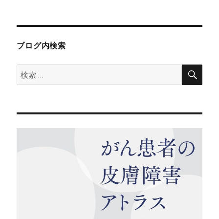
稿
稿
テ
中
者
日:
ゴ
に
リ
か
ー
ゆ
い
ブログ内検索
ブ
ツ
検
検
ブ
索
索:
ツ
が
急
に
出
始
め
た
年
老
い
て
弱
っ