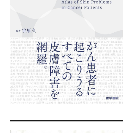
た
ペ
ッ
ト
が
い
る
に