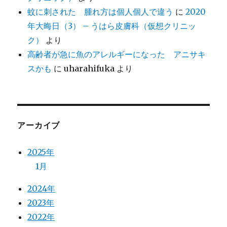
蚊に刺された 腫れ方は個人個人で違う
に
2020
年大晦日（3） – うはら皮膚科（仮想クリニッ
ク）
より
高齢者が急に魚のアレルギーになった アニサキ
スかも
に
uharahifuka
より
アーカイブ
2025年
1月
2024年
2023年
2022年