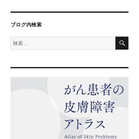
者
日:
ゴ
れ
リ
と
ー
お
仕
ブログ内検索
事
に
検
検
索
索: