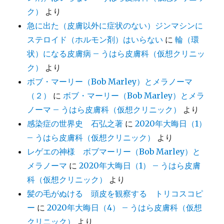
ク）
より
急に出た（皮膚以外に症状のない）ジンマシンに
ステロイド（ホルモン剤）はいらない
に
輪（環
状）になる皮膚病 – うはら皮膚科（仮想クリニッ
ク）
より
ボブ・マーリー（Bob Marley）とメラノーマ
（２）
に
ボブ・マーリー（Bob Marley）とメラ
ノーマ – うはら皮膚科（仮想クリニック）
より
感染症の世界史 石弘之著
に
2020年大晦日（1）
– うはら皮膚科（仮想クリニック）
より
レゲエの神様 ボブマーリー（Bob Marley）と
メラノーマ
に
2020年大晦日（1） – うはら皮膚
科（仮想クリニック）
より
髪の毛がぬける 頭皮を観察する トリコスコピ
ー
に
2020年大晦日（4） – うはら皮膚科（仮想
クリニック）
より