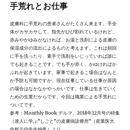
手荒れとお仕事
ー
大
晦
日
皮膚科に手荒れの患者さんがたくさん来ます。手全
に
体がカサカサして、指先がひび割れているけれど、
赤みやかゆみがなければ、お湯と洗剤による皮膚の
保湿成分の流出によるものと考えます。これは頻回
に手を洗ったり、素手で洗剤をいじっていれば誰に
でも起きることです。でも手が赤く、かゆければか
ぶれが起きています。家事で起きるこ場合はなんと
か予防も可能ですが、現在従事している仕事が原因
の場合はなかなかやっかいです。仕事は生きていく
ための生業だからです。今回は職業による手荒れに
ついてです。
参考：Monthly Book デルマ、2018年12月号の特集
（達人に学ぶ“しごと”の皮膚病診療所“（産業医大
中村元信先生編集）より