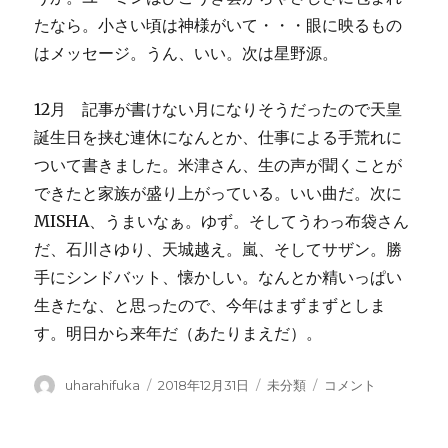
たなら。小さい頃は神様がいて・・・眼に映るもの
はメッセージ。うん、いい。次は星野源。
12月 記事が書けない月になりそうだったので天皇
誕生日を挟む連休になんとか、仕事による手荒れに
ついて書きました。米津さん、生の声が聞くことが
できたと家族が盛り上がっている。いい曲だ。次に
MISHA、うまいなぁ。ゆず。そしてうわっ布袋さん
だ、石川さゆり、天城越え。嵐、そしてサザン。勝
手にシンドバット、懐かしい。なんとか精いっぱい
生きたな、と思ったので、今年はまずまずとしま
す。明日から来年だ（あたりまえだ）。
投
投
カ
平
uharahifuka
2018年12月31日
未分類
コメント
稿
稿
テ
成
者
日:
ゴ
30
リ
年