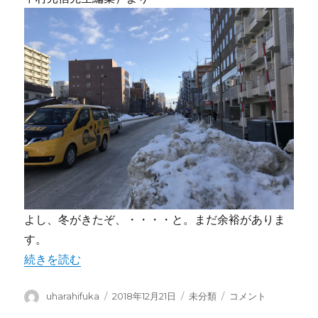
よし、冬がきたぞ、・・・・と。まだ余裕がありま
す。
“手荒れとお仕事” の
続きを読む
投
投
カ
手
uharahifuka
2018年12月21日
未分類
コメント
稿
稿
テ
荒