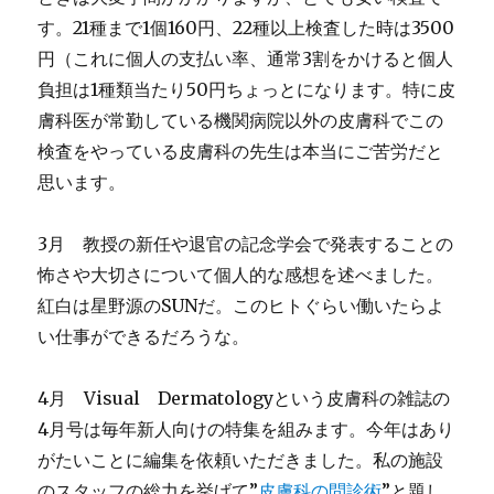
す。21種まで1個160円、22種以上検査した時は3500
円（これに個人の支払い率、通常3割をかけると個人
負担は1種類当たり50円ちょっとになります。特に皮
膚科医が常勤している機関病院以外の皮膚科でこの
検査をやっている皮膚科の先生は本当にご苦労だと
思います。
3月 教授の新任や退官の記念学会で発表することの
怖さや大切さについて個人的な感想を述べました。
紅白は星野源のSUNだ。このヒトぐらい働いたらよ
い仕事ができるだろうな。
4月 Visual Dermatologyという皮膚科の雑誌の
4月号は毎年新人向けの特集を組みます。今年はあり
がたいことに編集を依頼いただきました。私の施設
のスタッフの総力を挙げて”
皮膚科の問診術
”と題し