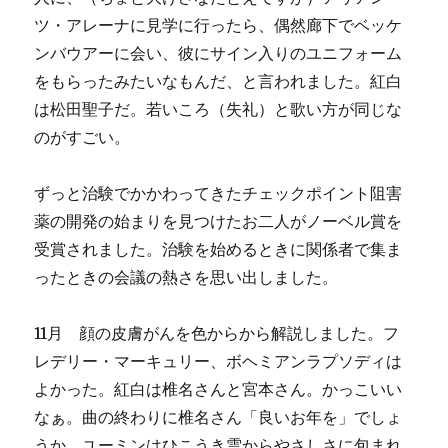
ツ・アレーナに見学に行ったら、偶然廊下でベッケ
ンバウアーに会い、彼にサイン入りのユニフォーム
をもらったみたいなもんだ、と言われました。紅白
は松田聖子だ。若いころ（失礼）と歌い方が同じな
のがすごい。
ずっと治験でかかわってきたチェックポイント阻害
薬の開発の始まりを見つけたお二人がノーベル賞を
受賞されました。治験を始めるときに関係者で集ま
ったときの会議の熱さを思い出しました。
11月 顔の皮膚がんを色からから解説しました。フ
レデリー・マーキュリー、ボヘミアンラプソディは
よかった。紅白は椎名さんと宮本さん。かっこいい
なぁ。曲の終わりに椎名さん「良いお年を」でしょ
うか。ユーミンはひこうき雲からやさしさに包まれ