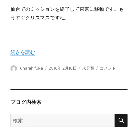
仙台でのミッションを終了して東京に移動です。も
うすぐクリスマスですね。
“指にトゲ刺した 腫れた 治らない” の
続きを読む
投
投
カ
指
uharahifuka
2016年12月10日
未分類
コメント
稿
稿
テ
に
者
日:
ゴ
ト
リ
ゲ
ー
刺
し
ブログ内検索
た
腫
検
検
れ
索
索:
た
治