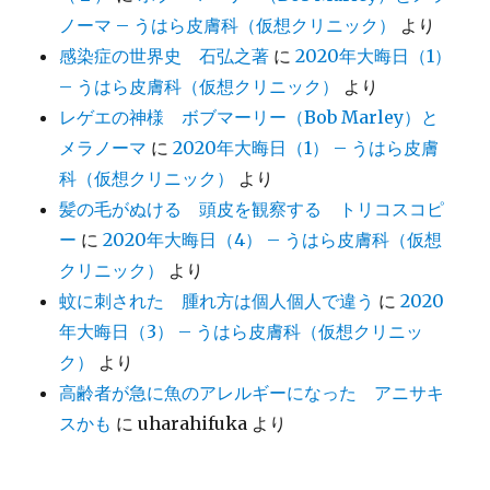
ノーマ – うはら皮膚科（仮想クリニック）
より
感染症の世界史 石弘之著
に
2020年大晦日（1）
– うはら皮膚科（仮想クリニック）
より
レゲエの神様 ボブマーリー（Bob Marley）と
メラノーマ
に
2020年大晦日（1） – うはら皮膚
科（仮想クリニック）
より
髪の毛がぬける 頭皮を観察する トリコスコピ
ー
に
2020年大晦日（4） – うはら皮膚科（仮想
クリニック）
より
蚊に刺された 腫れ方は個人個人で違う
に
2020
年大晦日（3） – うはら皮膚科（仮想クリニッ
ク）
より
高齢者が急に魚のアレルギーになった アニサキ
スかも
に
uharahifuka
より