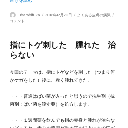
投
投
カ
か
uharahifuka
2016年12月28日
よくある皮膚の病気
稿
稿
テ
ぶ
コメント
者
日:
ゴ
れ
リ
と
ー
人
指にトゲ刺した 腫れた 治
間
関
らない
係
２
０
今回のテーマは、指にトゲなどを刺した（つまり何
１
かケガをした）後に、赤く腫れてきた。
６
に
・・・普通はばい菌が入ったと思うので抗生剤（抗
菌剤：ばい菌を殺す薬）を処方します。
・・・１週間薬を飲んでも指の赤身と腫れが治らな
いどころか、赤みの範囲が手の平のほうにまで広が