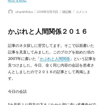
投
投
カ
2016
uharahifuka
2016年12月31日
雑記帳
コメント
稿
稿
テ
年
者
日:
ゴ
大
リ
晦
かぶれと人間関係２０１６
ー
日
に
記事のネタ探しに苦労してます。そこで以前書いた
記事を見直してみました。このブログを始めた頃の
2007年に書いた「
かぶれと人間関係
」という記事を
見つけました。今日、全く同じ内容の会話を患者さ
んとしましたので２０１６の記事として再掲しま
す。
今日の会話
1カ月前より両方の下まぶたから頬に赤い皮膚炎がで