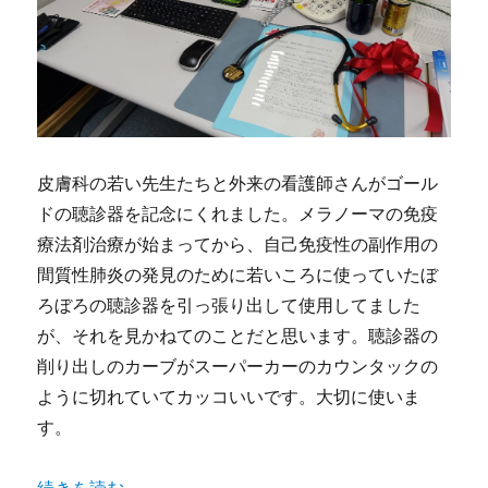
皮膚科の若い先生たちと外来の看護師さんがゴール
ドの聴診器を記念にくれました。メラノーマの免疫
療法剤治療が始まってから、自己免疫性の副作用の
間質性肺炎の発見のために若いころに使っていたぼ
ろぼろの聴診器を引っ張り出して使用してました
が、それを見かねてのことだと思います。聴診器の
削り出しのカーブがスーパーカーのカウンタックの
ように切れていてカッコいいです。大切に使いま
す。
“かぶれと人間関係２０１６” の
続きを読む