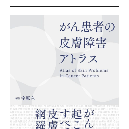
ら
な
い
に