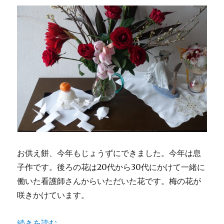
お供え餅、今年もじょうずにできました。今年は息
子作です。後ろの花は20代から30代にかけて一緒に
働いた看護師さんからいただいた花です。梅の花が
咲きかけています。
“2016年 大晦日” の
続きを読む