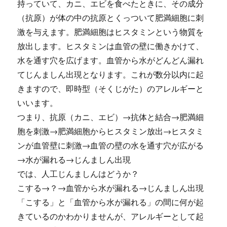
持っていて、カニ、エビを食べたときに、その成分
（抗原）が体の中の抗原とくっついて肥満細胞に刺
激を与えます。肥満細胞はヒスタミンという物質を
放出します。ヒスタミンは血管の壁に働きかけて、
水を通す穴を広げます。血管から水がどんどん漏れ
てじんましん出現となります。これが数分以内に起
きますので、即時型（そくじがた）のアレルギーと
いいます。
つまり、抗原（カニ、エビ）→抗体と結合→肥満細
胞を刺激→肥満細胞からヒスタミン放出→ヒスタミ
ンが血管壁に刺激→血管の壁の水を通す穴が広がる
→水が漏れる→じんましん出現
では、人工じんましんはどうか？
こする→？→血管から水が漏れる→じんましん出現
「こする」と「血管から水が漏れる」の間に何が起
きているのかわかりませんが、アレルギーとして起