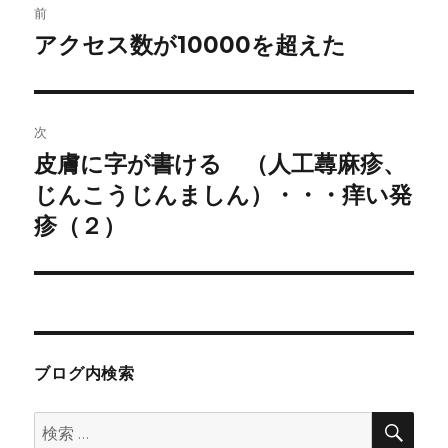
前
稿
アクセス数が10000を超えた
前
の
ナ
投
ビ
稿:
次
ゲ
皮膚に字が書ける （人工蕁麻疹、
次
の
じんこうじんましん）・・・痒い発
ー
投
疹（２）
シ
稿:
ョ
ン
ブログ内検索
検
検
索