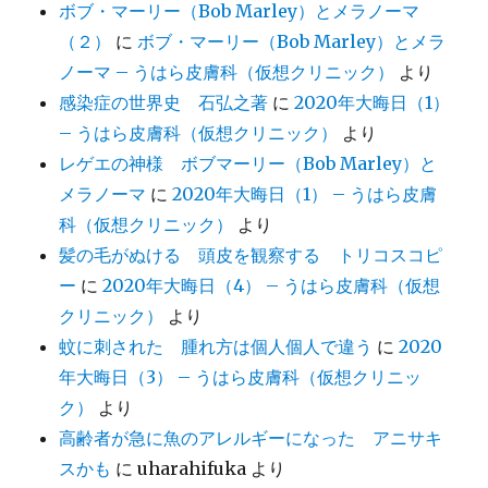
ボブ・マーリー（Bob Marley）とメラノーマ
（２）
に
ボブ・マーリー（Bob Marley）とメラ
ノーマ – うはら皮膚科（仮想クリニック）
より
感染症の世界史 石弘之著
に
2020年大晦日（1）
– うはら皮膚科（仮想クリニック）
より
レゲエの神様 ボブマーリー（Bob Marley）と
メラノーマ
に
2020年大晦日（1） – うはら皮膚
科（仮想クリニック）
より
髪の毛がぬける 頭皮を観察する トリコスコピ
ー
に
2020年大晦日（4） – うはら皮膚科（仮想
クリニック）
より
蚊に刺された 腫れ方は個人個人で違う
に
2020
年大晦日（3） – うはら皮膚科（仮想クリニッ
ク）
より
高齢者が急に魚のアレルギーになった アニサキ
スかも
に
uharahifuka
より