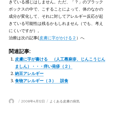
きている感じはしません。ただ、「？」のブラック
ボックスの中で、こすることによって、体のなかの
成分が変化して、それに対してアレルギー反応が起
きている可能性は残るかもしれません（でも、考え
にくいですが）。
治療は次の記事(
皮膚に字がかける２
）へ
関連記事:
皮膚に字が書ける （人工蕁麻疹、じんこうじん
ましん）・・・痒い発疹（２）
納豆アレルギー
食物アレルギー（３） 誤食
投
投
カ
2008年4月12日
よくある皮膚の病気
稿
稿
テ
者
日:
ゴ