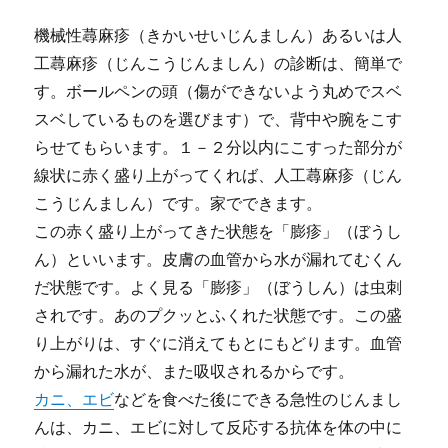
機械性蕁麻疹（きかいせいじんましん）あるいは人
工蕁麻疹（じんこうじんましん）の診断は、簡単で
す。ボールペンの頭（傷ができないよう丸めでスベ
スベしているものを選びます）で、背中や腕をこす
らせてもらいます。１－２分以内にこすった部分が
線状に赤く盛り上がってくれば、人工蕁麻疹（じん
こうじんましん）です。家でできます。
この赤く盛り上がってきた状態を「膨疹」（ぼうし
ん）といいます。皮膚の血管から水が漏れてむくん
だ状態です。よく見る「膨疹」（ぼうしん）は虫刺
されです。あのプクッとふくれた状態です。この盛
り上がりは、すぐに消えてもとにもどります。血管
から漏れた水が、また吸収されるからです。
カニ、エビ
などを食べた後にできる急性のじんまし
んは、カニ、エビに対して反応する抗体を体の中に