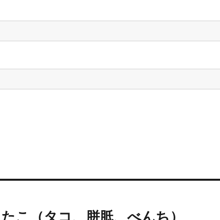
とたこ（タコ、胼胝、べんち）