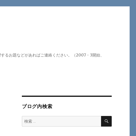
るお題などがあればご連絡ください。（2007・3開始、
ブログ内検索
検
検
索
索: