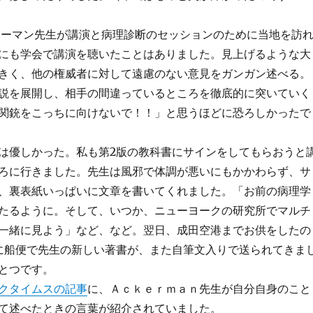
ッカーマン先生が講演と病理診断のセッションのために当地を訪
にも学会で講演を聴いたことはありました。見上げるような大
きく、他の権威者に対して遠慮のない意見をガンガン述べる。
説を展開し、相手の間違っているところを徹底的に突いていく
関銃をこっちに向けないで！！」と思うほどに恐ろしかったで
は優しかった。私も第2版の教科書にサインをしてもらおうと
ろに行きました。先生は風邪で体調が悪いにもかかわらず、サ
、裏表紙いっぱいに文章を書いてくれました。「お前の病理学
たるように。そして、いつか、ニューヨークの研究所でマルチ
一緒に見よう」など、など。翌日、成田空港までお供をしたの
に船便で先生の新しい著書が、また自筆文入りで送られてきま
とつです。
クタイムスの記事
に、Ａｃｋｅｒｍａｎ先生が自分自身のこと
て述べたときの言葉が紹介されていました。