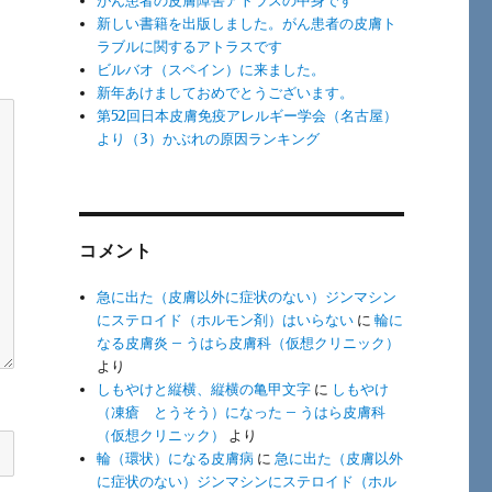
がん患者の皮膚障害アトラスの中身です
新しい書籍を出版しました。がん患者の皮膚ト
ラブルに関するアトラスです
ビルバオ（スペイン）に来ました。
新年あけましておめでとうございます。
第52回日本皮膚免疫アレルギー学会（名古屋）
より（3）かぶれの原因ランキング
コメント
急に出た（皮膚以外に症状のない）ジンマシン
にステロイド（ホルモン剤）はいらない
に
輪に
なる皮膚炎 – うはら皮膚科（仮想クリニック）
より
しもやけと縦横、縦横の亀甲文字
に
しもやけ
（凍瘡 とうそう）になった – うはら皮膚科
（仮想クリニック）
より
輪（環状）になる皮膚病
に
急に出た（皮膚以外
に症状のない）ジンマシンにステロイド（ホル