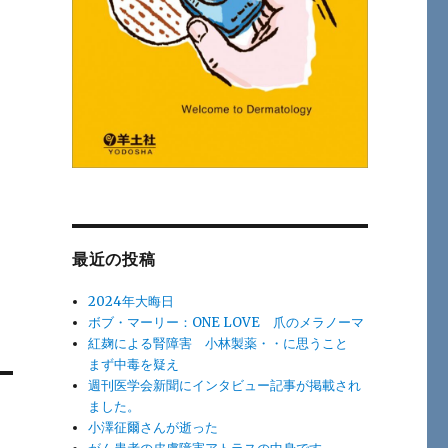
最近の投稿
2024年大晦日
ボブ・マーリー：ONE LOVE 爪のメラノーマ
紅麹による腎障害 小林製薬・・に思うこと
まず中毒を疑え
週刊医学会新聞にインタビュー記事が掲載され
ました。
小澤征爾さんが逝った