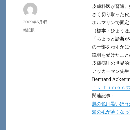
皮膚科医が普通、
さく切り取った皮
投
投
2009年3月1日
ホルマリンで固定
稿
稿
カ
雑記帳
（標本：ひょうほ
者
日:
テ
「ちょっと診断が
ゴ
の一部をわずかに
リ
ー
説明を受けたこと
皮膚病理の世界的
アッカーマン先生
Bernard Ackerma
ｒｋ Ｔｉｍｅｓ
関連記事：
肌の色は黒いほう
髪の毛が薄くなっ