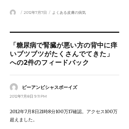
投
投
カ
2012年7月7日
よくある皮膚の病気
稿
稿
テ
者
日:
ゴ
リ
ー
「糖尿病で腎臓が悪い方の背中に痒
いブツブツがたくさんでてきた」
への2件のフィードバック
ビーアンビシャスボーイズ
よ
り:
2012年7月8日 9:11 PM
2012年7月8日21時8分100万17確認。アクセス100万
超えました。