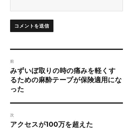
投
前
稿
みずいぼ取りの時の痛みを軽くす
前
の
るための麻酔テープが保険適用にな
ナ
投
った
ビ
稿:
ゲ
次
ー
アクセスが100万を超えた
次
シ
の