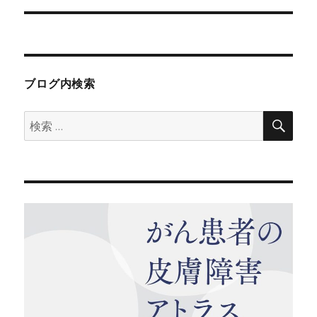
投
ョ
稿:
ン
ブログ内検索
検
検
索
索: