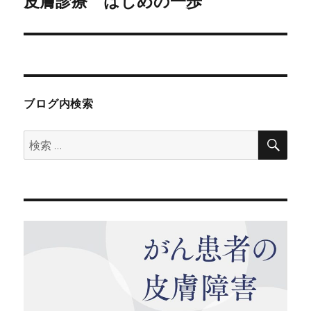
ゲ
皮膚診療 はじめの一歩
次
の
ー
投
シ
稿:
ョ
ブログ内検索
ン
検
検
索
索: