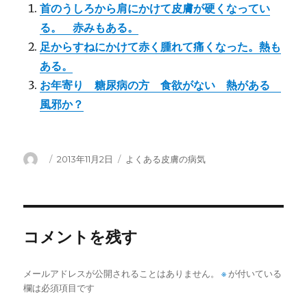
首のうしろから肩にかけて皮膚が硬くなってい
る。 赤みもある。
足からすねにかけて赤く腫れて痛くなった。熱も
ある。
お年寄り 糖尿病の方 食欲がない 熱がある
風邪か？
投
投
カ
2013年11月2日
よくある皮膚の病気
稿
稿
テ
者
日:
ゴ
リ
ー
コメントを残す
メールアドレスが公開されることはありません。
※
が付いている
欄は必須項目です