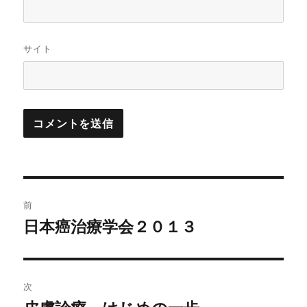
サイト
投
前
稿
日本癌治療学会２０１３
前
の
ナ
投
ビ
稿:
次