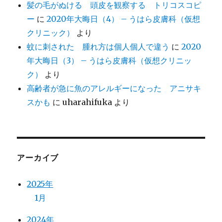
髪の毛がぬける 頭皮を観察する トリコスコピ
ー
に
2020年大晦日（4） – うはら皮膚科（仮想
クリニック）
より
蚊に刺された 腫れ方は個人個人で違う
に
2020
年大晦日（3） – うはら皮膚科（仮想クリニッ
ク）
より
高齢者が急に魚のアレルギーになった アニサキ
スかも
に
uharahifuka
より
アーカイブ
2025年
1月
2024年