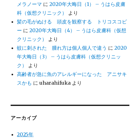
メラノーマ
に
2020年大晦日（1） – うはら皮膚
科（仮想クリニック）
より
髪の毛がぬける 頭皮を観察する トリコスコピ
ー
に
2020年大晦日（4） – うはら皮膚科（仮想
クリニック）
より
蚊に刺された 腫れ方は個人個人で違う
に
2020
年大晦日（3） – うはら皮膚科（仮想クリニッ
ク）
より
高齢者が急に魚のアレルギーになった アニサキ
スかも
に
uharahifuka
より
アーカイブ
2025年