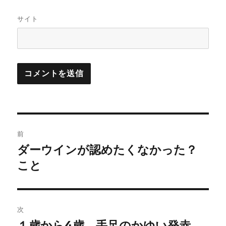
サイト
投
前
稿
ダーウインが認めたくなかった？
前
の
こと
ナ
投
ビ
稿:
ゲ
次
１歳から4歳 手足のかゆい発赤
次