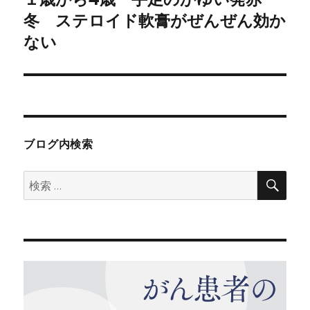
ー
の
冬 ステロイド軟膏がぜんぜん効か
シ
投
ない
稿:
ョ
ン
ブログ内検索
検
検
索
索: