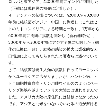
ロッパと東アジア、42000年前にインドに到達した
（正確には現住民の祖先に定着した）。
４．アジアへの伝搬については、42000から32000
年前に結核菌がアジア（中国）に到達し（これはヒ
トのミトコンドリアによる時期と一致）、1万年から
6000年前に周囲に拡散を開始し（新石器時代）、
5000年から3000年前にアジア全体に拡散した（稲
作の伝搬に一致）。結核の感染の拡大は爆発的な人
口増加によってもたらされたと著者らは述べていま
す。
さて、結核菌は現生人類の拡散に伴ってヨーロッパ
からユーラシアに広がりましたが、ハンセン病、ヒ
トＴ細胞性白血病・リンパ腫ウイルスのようにベー
リング海峡を越えてアメリカ大陸には渡れませんで
した。アメリカ大陸の原住民には結核はなかったの
です。アジアと北米をつないでいた氷の道が溶ける