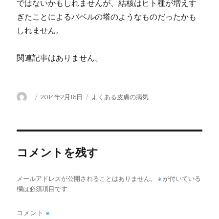
ではないかもしれませんが、結核はヒト種が増えす
ぎたことによるバベルの塔のようなものだったかも
しれません。
関連記事はありません。
投
投
カ
2014年2月16日
よくある皮膚の病気
稿
稿
テ
者
日:
ゴ
リ
ー
コメントを残す
メールアドレスが公開されることはありません。
※
が付いている
欄は必須項目です
コメント
※