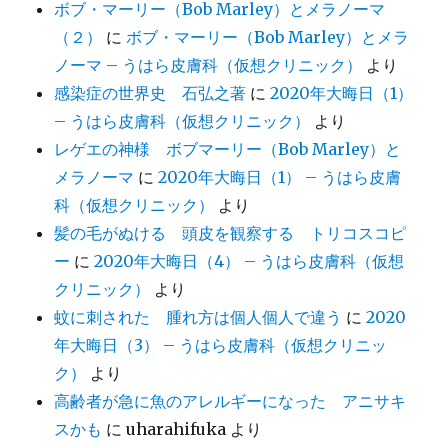
ボブ・マーリー（Bob Marley）とメラノーマ
（２）
に
ボブ・マーリー（Bob Marley）とメラ
ノーマ – うはら皮膚科（仮想クリニック）
より
感染症の世界史 石弘之著
に
2020年大晦日（1）
– うはら皮膚科（仮想クリニック）
より
レゲエの神様 ボブマーリー（Bob Marley）と
メラノーマ
に
2020年大晦日（1） – うはら皮膚
科（仮想クリニック）
より
髪の毛がぬける 頭皮を観察する トリコスコピ
ー
に
2020年大晦日（4） – うはら皮膚科（仮想
クリニック）
より
蚊に刺された 腫れ方は個人個人で違う
に
2020
年大晦日（3） – うはら皮膚科（仮想クリニッ
ク）
より
高齢者が急に魚のアレルギーになった アニサキ
スかも
に
uharahifuka
より