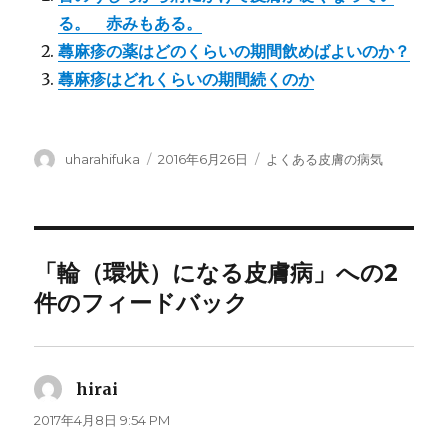
る。 赤みもある。
蕁麻疹の薬はどのくらいの期間飲めばよいのか？
蕁麻疹はどれくらいの期間続くのか
投
投
カ
uharahifuka
2016年6月26日
よくある皮膚の病気
稿
稿
テ
者
日:
ゴ
リ
ー
「輪（環状）になる皮膚病」への2
件のフィードバック
hirai
よ
り:
2017年4月8日 9:54 PM