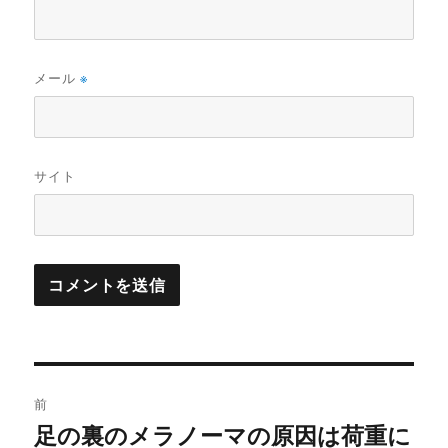
メール
※
サイト
投
前
稿
足の裏のメラノーマの原因は荷重に
前