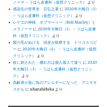
ノーマ – うはら皮膚科（仮想クリニック）
より
感染症の世界史 石弘之著
に
2020年大晦日（1）
– うはら皮膚科（仮想クリニック）
より
レゲエの神様 ボブマーリー（Bob Marley）と
メラノーマ
に
2020年大晦日（1） – うはら皮膚
科（仮想クリニック）
より
髪の毛がぬける 頭皮を観察する トリコスコピ
ー
に
2020年大晦日（4） – うはら皮膚科（仮想
クリニック）
より
蚊に刺された 腫れ方は個人個人で違う
に
2020
年大晦日（3） – うはら皮膚科（仮想クリニッ
ク）
より
高齢者が急に魚のアレルギーになった アニサキ
スかも
に
uharahifuka
より