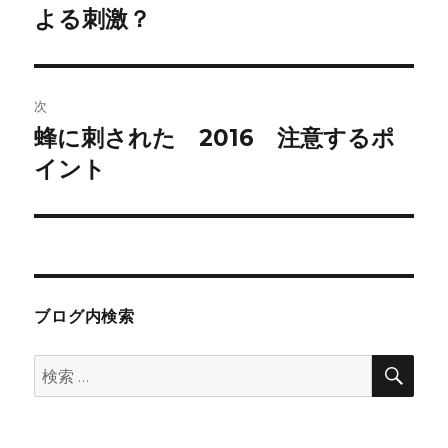
の
よる刺激？
ナ
投
ビ
稿:
ゲ
次
蜂に刺された 2016 注意するポ
次
ー
の
イント
シ
投
稿:
ョ
ン
ブログ内検索
検
検
索
索: