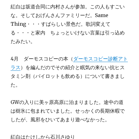
紅白は坂道合同に内村さんが参加。この人もすごい
な。そしておげんさんファミリーだ。Same
Thing・・・すばらしい景色だ。歌詞変えて
る・・・と家内 ちょっといけない言葉は引っ込め
たみたい。
4月 ダーモスコピーの本（
ダーモスコピー診断アト
ラス
）を編んだのでその紹介と眠気の来ない抗ヒス
タミン剤（パイロットも飲める）について書きまし
た。
GWの入りに美ヶ原高原に泊まりました。途中の道
は樹氷に包まれていました。せっかくの長期休暇で
したが、風邪をひいてあまり遊べなかった。
紅白はたけしから石川さゆり