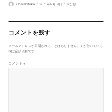
投
投
カ
uharahifuka
2019年12月31日
未分類
稿
稿
テ
者
日:
ゴ
リ
ー
コメントを残す
メールアドレスが公開されることはありません。
※
が付いている
欄は必須項目です
コメント
※