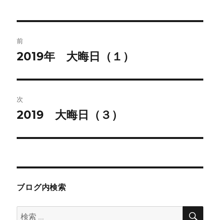
投
前
稿
2019年 大晦日（１）
前
の
ナ
投
ビ
稿:
次
ゲ
2019 大晦日（３）
次
の
ー
投
シ
稿:
ョ
ブログ内検索
ン
検
検
索