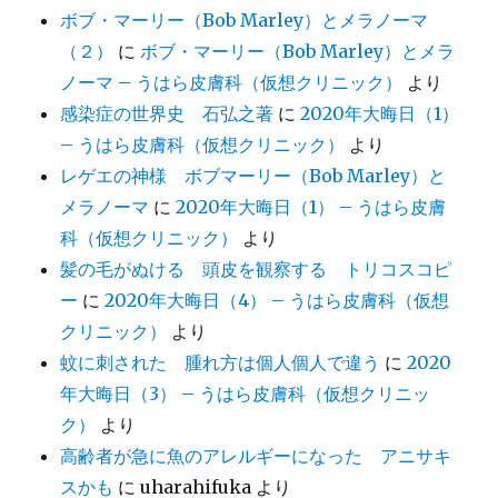
ボブ・マーリー（Bob Marley）とメラノーマ
（２）
に
ボブ・マーリー（Bob Marley）とメラ
ノーマ – うはら皮膚科（仮想クリニック）
より
感染症の世界史 石弘之著
に
2020年大晦日（1）
– うはら皮膚科（仮想クリニック）
より
レゲエの神様 ボブマーリー（Bob Marley）と
メラノーマ
に
2020年大晦日（1） – うはら皮膚
科（仮想クリニック）
より
髪の毛がぬける 頭皮を観察する トリコスコピ
ー
に
2020年大晦日（4） – うはら皮膚科（仮想
クリニック）
より
蚊に刺された 腫れ方は個人個人で違う
に
2020
年大晦日（3） – うはら皮膚科（仮想クリニッ
ク）
より
高齢者が急に魚のアレルギーになった アニサキ
スかも
に
uharahifuka
より