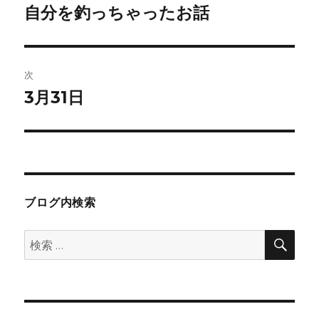
稿
自分を釣っちゃったお話
前
の
ナ
投
ビ
稿:
次
ゲ
3月31日
次
の
ー
投
シ
稿:
ョ
ブログ内検索
ン
検
検
索
索: