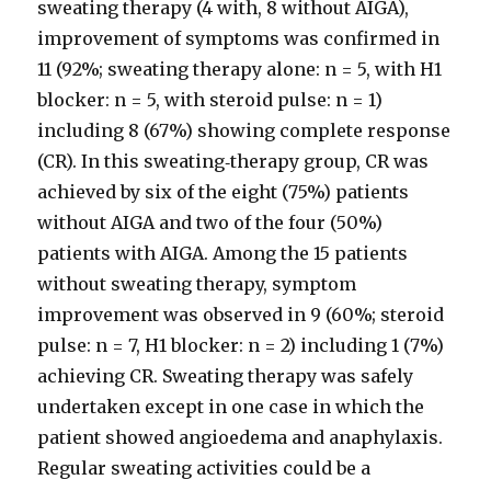
sweating therapy (4 with, 8 without AIGA),
improvement of symptoms was confirmed in
11 (92%; sweating therapy alone: n = 5, with H1
blocker: n = 5, with steroid pulse: n = 1)
including 8 (67%) showing complete response
(CR). In this sweating‐therapy group, CR was
achieved by six of the eight (75%) patients
without AIGA and two of the four (50%)
patients with AIGA. Among the 15 patients
without sweating therapy, symptom
improvement was observed in 9 (60%; steroid
pulse: n = 7, H1 blocker: n = 2) including 1 (7%)
achieving CR. Sweating therapy was safely
undertaken except in one case in which the
patient showed angioedema and anaphylaxis.
Regular sweating activities could be a