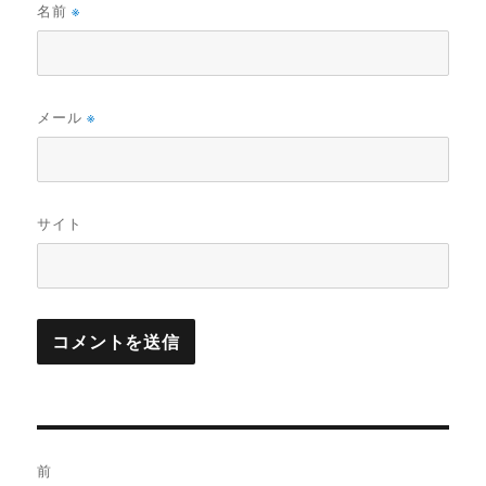
名前
※
メール
※
サイト
投
前