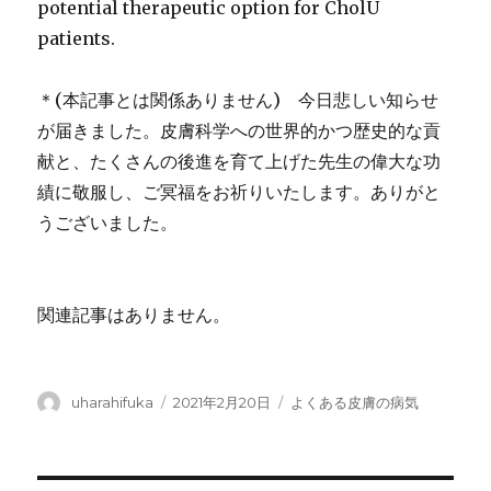
potential therapeutic option for CholU
patients.
＊(本記事とは関係ありません) 今日悲しい知らせ
が届きました。皮膚科学への世界的かつ歴史的な貢
献と、たくさんの後進を育て上げた先生の偉大な功
績に敬服し、ご冥福をお祈りいたします。ありがと
うございました。
関連記事はありません。
投
投
カ
uharahifuka
2021年2月20日
よくある皮膚の病気
稿
稿
テ
者
日:
ゴ
リ