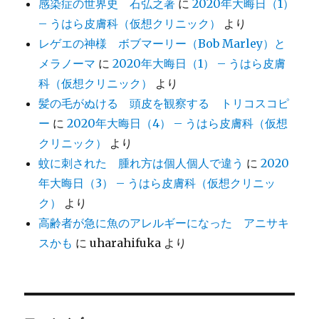
感染症の世界史 石弘之著
に
2020年大晦日（1）
– うはら皮膚科（仮想クリニック）
より
レゲエの神様 ボブマーリー（Bob Marley）と
メラノーマ
に
2020年大晦日（1） – うはら皮膚
科（仮想クリニック）
より
髪の毛がぬける 頭皮を観察する トリコスコピ
ー
に
2020年大晦日（4） – うはら皮膚科（仮想
クリニック）
より
蚊に刺された 腫れ方は個人個人で違う
に
2020
年大晦日（3） – うはら皮膚科（仮想クリニッ
ク）
より
高齢者が急に魚のアレルギーになった アニサキ
スかも
に
uharahifuka
より