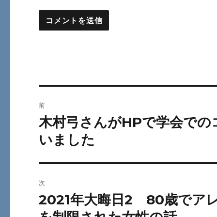
投
前
稿
木村弓さんがHPで学会での
前
の
ナ
いました
投
ビ
稿:
ゲ
次
ー
2021年大晦日2 80歳で
次
の