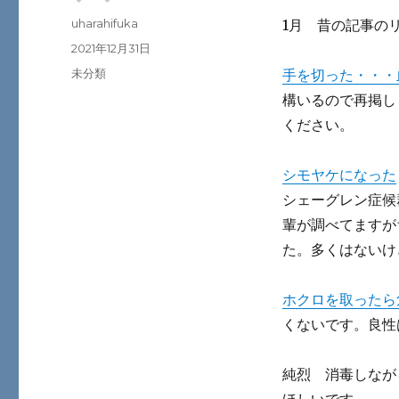
投
uharahifuka
1月 昔の記事の
稿
投
2021年12月31日
者
稿
カ
未分類
手を切った・・・
日:
テ
構いるので再掲し
ゴ
ください。
リ
ー
シモヤケになった
シェーグレン症候
輩が調べてますが
た。多くはないけ
ホクロを取ったら
くないです。良性
純烈 消毒しなが