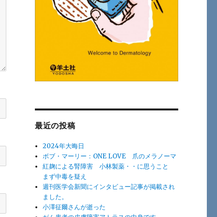
最近の投稿
2024年大晦日
ボブ・マーリー：ONE LOVE 爪のメラノーマ
紅麹による腎障害 小林製薬・・に思うこと
まず中毒を疑え
週刊医学会新聞にインタビュー記事が掲載され
ました。
小澤征爾さんが逝った