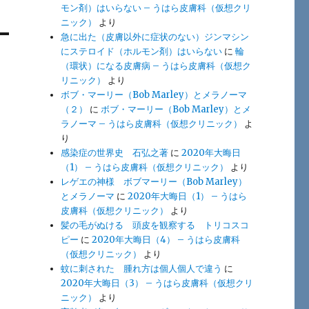
モン剤）はいらない – うはら皮膚科（仮想クリ
ニック）
より
急に出た（皮膚以外に症状のない）ジンマシン
にステロイド（ホルモン剤）はいらない
に
輪
（環状）になる皮膚病 – うはら皮膚科（仮想ク
リニック）
より
ボブ・マーリー（Bob Marley）とメラノーマ
（２）
に
ボブ・マーリー（Bob Marley）とメ
ラノーマ – うはら皮膚科（仮想クリニック）
よ
り
感染症の世界史 石弘之著
に
2020年大晦日
（1） – うはら皮膚科（仮想クリニック）
より
レゲエの神様 ボブマーリー（Bob Marley）
とメラノーマ
に
2020年大晦日（1） – うはら
皮膚科（仮想クリニック）
より
髪の毛がぬける 頭皮を観察する トリコスコ
ピー
に
2020年大晦日（4） – うはら皮膚科
（仮想クリニック）
より
蚊に刺された 腫れ方は個人個人で違う
に
2020年大晦日（3） – うはら皮膚科（仮想クリ
ニック）
より