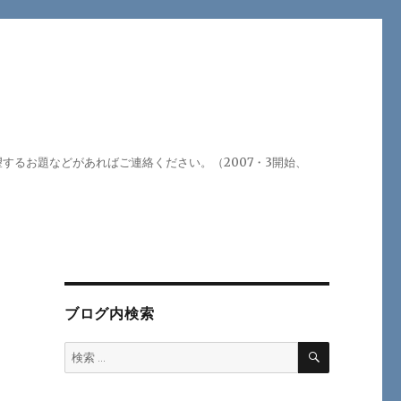
るお題などがあればご連絡ください。（2007・3開始、
ブログ内検索
検
検
索
索: