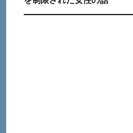
を制限された女性の話
シ
投
ョ
稿:
ン