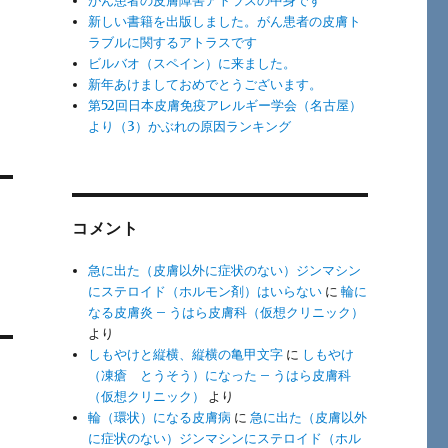
がん患者の皮膚障害アトラスの中身です
新しい書籍を出版しました。がん患者の皮膚ト
ラブルに関するアトラスです
ビルバオ（スペイン）に来ました。
新年あけましておめでとうございます。
第52回日本皮膚免疫アレルギー学会（名古屋）
より（3）かぶれの原因ランキング
コメント
さ
急に出た（皮膚以外に症状のない）ジンマシン
にステロイド（ホルモン剤）はいらない
に
輪に
なる皮膚炎 – うはら皮膚科（仮想クリニック）
より
しもやけと縦横、縦横の亀甲文字
に
しもやけ
（凍瘡 とうそう）になった – うはら皮膚科
（仮想クリニック）
より
輪（環状）になる皮膚病
に
急に出た（皮膚以外
に症状のない）ジンマシンにステロイド（ホル