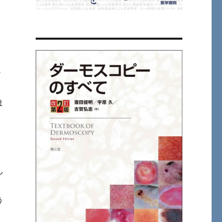
夕
ノ
ま
ル
う