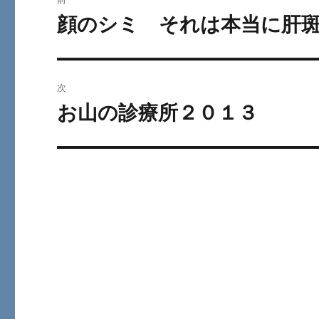
稿
顔のシミ それは本当に肝
前
の
ナ
投
ビ
稿:
次
ゲ
お山の診療所２０１３
次
の
ー
投
シ
稿:
ョ
ン