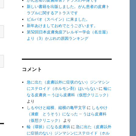
がん患者の皮膚障害アトラスの中身です
新しい書籍を出版しました。がん患者の皮膚ト
ラブルに関するアトラスです
ビルバオ（スペイン）に来ました。
新年あけましておめでとうございます。
第52回日本皮膚免疫アレルギー学会（名古屋）
より（3）かぶれの原因ランキング
コメント
急に出た（皮膚以外に症状のない）ジンマシン
にステロイド（ホルモン剤）はいらない
に
輪に
なる皮膚炎 – うはら皮膚科（仮想クリニック）
より
しもやけと縦横、縦横の亀甲文字
に
しもやけ
（凍瘡 とうそう）になった – うはら皮膚科
（仮想クリニック）
より
輪（環状）になる皮膚病
に
急に出た（皮膚以外
に症状のない）ジンマシンにステロイド（ホル