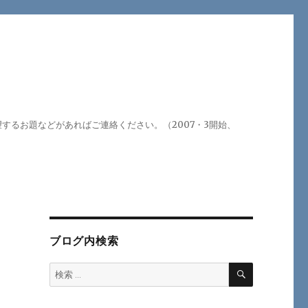
るお題などがあればご連絡ください。（2007・3開始、
ブログ内検索
検
検
索
索: