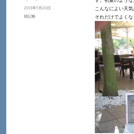
す。初夏のような
投
投
2013年7月20日
こんなによい天気
稿
稿
カ
雑記帳
それだけでよくな
者
日:
テ
ゴ
リ
ー