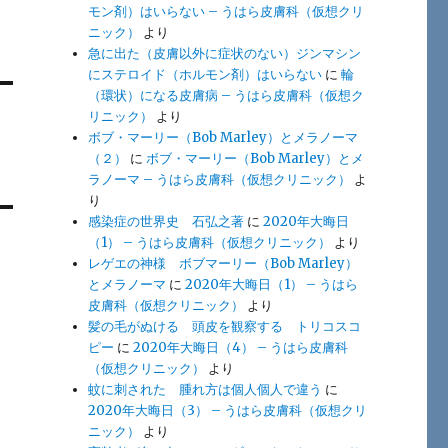
モン剤）はいらない – うはら皮膚科（仮想クリ
ニック）
より
急に出た（皮膚以外に症状のない）ジンマシン
にステロイド（ホルモン剤）はいらない
に
輪
（環状）になる皮膚病 – うはら皮膚科（仮想ク
リニック）
より
ボブ・マーリー（Bob Marley）とメラノーマ
（２）
に
ボブ・マーリー（Bob Marley）とメ
ラノーマ – うはら皮膚科（仮想クリニック）
よ
り
感染症の世界史 石弘之著
に
2020年大晦日
（1） – うはら皮膚科（仮想クリニック）
より
レゲエの神様 ボブマーリー（Bob Marley）
とメラノーマ
に
2020年大晦日（1） – うはら
皮膚科（仮想クリニック）
より
髪の毛がぬける 頭皮を観察する トリコスコ
ピー
に
2020年大晦日（4） – うはら皮膚科
（仮想クリニック）
より
蚊に刺された 腫れ方は個人個人で違う
に
2020年大晦日（3） – うはら皮膚科（仮想クリ
ニック）
より