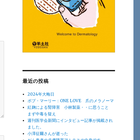
最近の投稿
2024年大晦日
ボブ・マーリー：ONE LOVE 爪のメラノーマ
紅麹による腎障害 小林製薬・・に思うこと
まず中毒を疑え
週刊医学会新聞にインタビュー記事が掲載され
ました。
小澤征爾さんが逝った