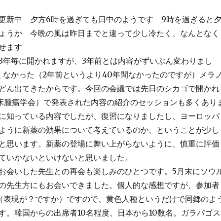
更新中 夕方6時を過ぎても日中のようです 9時を過ぎると
ょうか 今晩の風は昨日までと違って少し冷たく、なんとなく
せます
3年毎に開かれますが、3年前とは内容がずいぶん変わりまし
くなかった（2年前というより40年間なかったのですが）メラ
どん出てきたからです。今回の会議では先日のシカゴで開かれ
臨床腫瘍学会）で発表された内容の紹介のセッションも多くあり
に知っている内容でしたが、復習になりましたし、ヨーロッパ
ように新薬の効果について考えているのか、ということが少し
と思います。新薬の登場に舞い上がらないように、慎重に評価
ていかないといけないと思いました。
お会いした先生との再会も楽しみのひとつです。5月末にソウ
の先生方にもお会いできました。個人的な感想ですが、参加者
（表現が？ですか）ですので、黄色人種というだけで同郷のよ
す。韓国からの出席者10名程度、日本から10数名。ガラパゴス